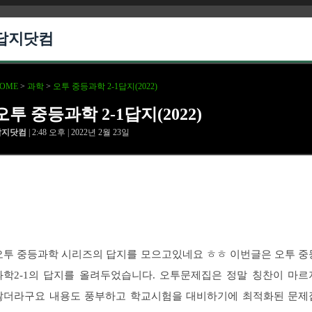
답지닷컴
OME
>
과학
>
오투 중등과학 2-1답지(2022)
오투 중등과학 2-1답지(2022)
답지닷컴
| 2:48 오후 | 2022년 2월 23일
오투 중등과학 시리즈의 답지를 모으고있네요 ㅎㅎ 이번글은 오투 중
과학2-1의 답지를 올려두었습니다. 오투문제집은 정말 칭찬이 마르
않더라구요 내용도 풍부하고 학교시험을 대비하기에 최적화된 문제