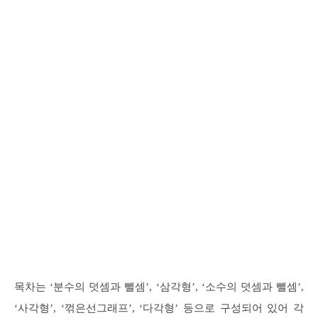
목차는 ‘분수의 덧셈과 뺄셈’, ‘삼각형’, ‘소수의 덧셈과 뺄셈’,
‘사각형’, ‘꺾은선그래프’, ‘다각형’ 등으로 구성되어 있어 각