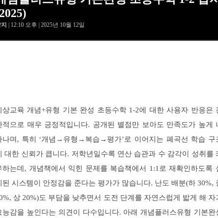
(2025)
답지
| 12:10 오후 | 2025년 10월 12일
비상교육 개념+유형 기본 완성 초등수학 1-2에 대한 사용자 반응은 
반적으로 매우 긍정적입니다. 공개된 별점만 보아도 만족도가 높게 
타나며, 특히 ‘개념→유형→복습→평가’로 이어지는 폐곡선 학습 구
에 대한 신뢰가 큽니다. 저학년일수록 연산 습관과 수 감각이 성취를 
우하는데, 개념책에서 익힌 문제를 복습책에서 1:1로 재확인하도록 
계된 시스템이 안정감을 준다는 평가가 많습니다. 난도 배분(하 30%, 
50%, 상 20%)도 부담을 낮추면서 도전 단계를 자연스럽게 밟게 해 자
효능감을 높인다는 의견이 다수입니다. 아래 개념플러스유형 기본완