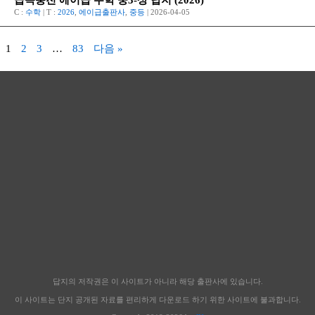
급속충전 에이급 수학 중3-상 답지 (2026)
C :
수학
| T :
2026
,
에이급출판사
,
중등
| 2026-04-05
1
2
3
…
83
다음 »
답지의 저작권은 이 사이트가 아니라 해당 출판사에 있습니다.
이 사이트는 단지 공개된 자료를 편리하게 다운로드 하기 위한 사이트에 불과합니다.