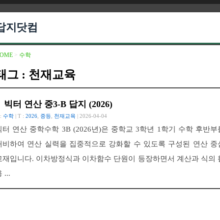
답지닷컴
OME
>
수학
태그 : 천재교육
빅터 연산 중3-B 답지 (2026)
 :
수학
| T :
2026
,
중등
,
천재교육
| 2026-04-04
빅터 연산 중학수학 3B (2026년)은 중학교 3학년 1학기 수학 후반부
대비하여 연산 실력을 집중적으로 강화할 수 있도록 구성된 연산 중
교재입니다. 이차방정식과 이차함수 단원이 등장하면서 계산과 식의 
 ...