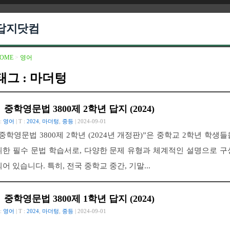
답지닷컴
OME
>
영어
태그 : 마더텅
중학영문법 3800제 2학년 답지 (2024)
 :
영어
| T :
2024
,
마더텅
,
중등
| 2024-09-01
“중학영문법 3800제 2학년 (2024년 개정판)”은 중학교 2학년 학생들
위한 필수 문법 학습서로, 다양한 문제 유형과 체계적인 설명으로 구
되어 있습니다. 특히, 전국 중학교 중간, 기말...
중학영문법 3800제 1학년 답지 (2024)
 :
영어
| T :
2024
,
마더텅
,
중등
| 2024-09-01