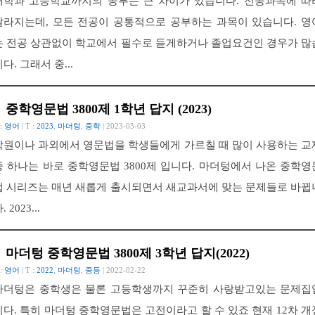
대학과 고등학교까지의 공부는 큰 차이가 있습니다. 전공과목에 따
달라지는데, 모든 전공이 공통적으로 공부하는 과목이 있습니다. 영
는 전공 상관없이 학교에서 필수로 듣게하거나 졸업요건인 경우가 많
다. 그래서 중...
중학영문법 3800제 1학년 답지 (2023)
 :
영어
| T :
2023
,
마더텅
,
중학
| 2023-03-03
학원이나 과외에서 영문법을 학생들에게 가르칠 때 많이 사용하는 교
중 하나는 바로 중학영문법 3800제 입니다. 마더텅에서 나온 중학영
법 시리즈는 매년 새롭게 출시되면서 새교과서에 맞는 문제들로 바뀝
. 2023...
마더텅 중학영문법 3800제 3학년 답지(2022)
 :
영어
| T :
2022
,
마더텅
,
중등
| 2022-02-22
마더텅은 중학생은 물론 고등학생까지 꾸준히 사랑받고있는 문제집
니다. 특히 마더텅 중학영문법은 고전이라고 할 수 있죠 현재 12차 개