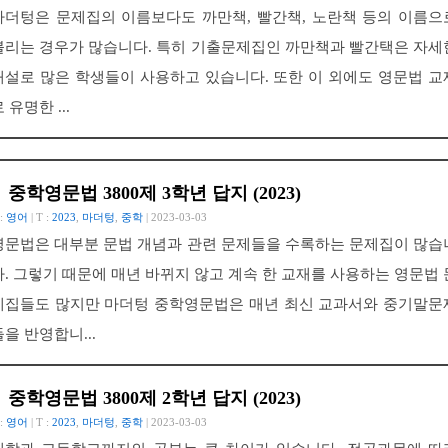
마더텅은 문제집의 이름보다도 까만책, 빨간책, 노란책 등의 이름으
불리는 경우가 많습니다. 특히 기출문제집인 까만책과 빨간택은 자세
해설로 많은 학생들이 사용하고 있습니다. 또한 이 외에도 영문법 교
 유명한 ...
중학영문법 3800제 3학년 답지 (2023)
 :
영어
| T :
2023
,
마더텅
,
중학
| 2023-03-03
영문법은 대부분 문법 개념과 관련 문제들을 수록하는 문제집이 많습
다. 그렇기 때문에 매년 바뀌지 않고 계속 한 교재를 사용하는 영문법 
제집들도 많지만 마더텅 중학영문법은 매년 최신 교과서와 중기말문
들을 반영합니...
중학영문법 3800제 2학년 답지 (2023)
 :
영어
| T :
2023
,
마더텅
,
중학
| 2023-03-03